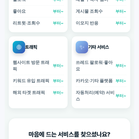
좋아요
게시물 조회수
부터~
부터~
리트윗·조회수
이모지 반응
부터~
부터~
🌐
✨
트래픽
기타 서비스
웹사이트 방문 트래
쓰레드 팔로워·좋아
부터~
부터~
픽
요
키워드 유입 트래픽
카카오·기타 플랫폼
부터~
부터~
해외 타겟 트래픽
자동처리(예약) 서비
부터~
부터~
스
마음에 드는 서비스를 찾으셨나요?