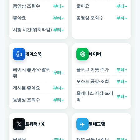
동영상 조회수
좋아요
부터~
부터~
좋아요
동영상 조회수
부터~
부터~
시청 시간(워치타임)
부터~
👍
🟢
페이스북
네이버
페이지 좋아요·팔로
블로그 이웃 추가
부터~
부터~
워
포스트 공감·조회
부터~
게시물 좋아요
부터~
플레이스 저장·트래
부터~
동영상 조회수
픽
부터~
𝕏
✈️
트위터 / X
텔레그램
팔로워
채널 구독자·멤버
부터~
부터~