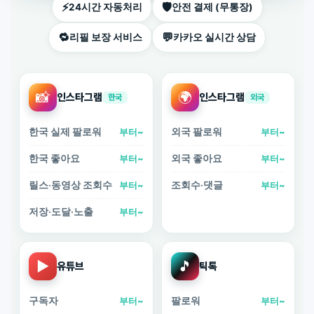
⚡
🛡️
24시간 자동처리
안전 결제 (무통장)
🔁
💬
리필 보장 서비스
카카오 실시간 상담
📸
🌍
인스타그램
인스타그램
한국
외국
한국 실제 팔로워
외국 팔로워
부터~
부터~
한국 좋아요
외국 좋아요
부터~
부터~
릴스·동영상 조회수
조회수·댓글
부터~
부터~
저장·도달·노출
부터~
▶️
🎵
유튜브
틱톡
구독자
팔로워
부터~
부터~